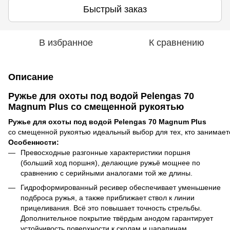
Быстрый заказ
В избранное
К сравнению
Описание
Ружье для охоты под водой Pelengas 70
Magnum Plus со смещенной рукоятью
Ружье
для
охоты
под
водой
Pelengas 70 Magnum Plus
с
о
смещенной
рукоятью
идеальный
выбор
для
тех
,
кто
занимает
Особенности:
Превосходные разгонные характеристики поршня
(больший ход поршня), делающие ружьё мощнее по
сравнению с серийными аналогами той же длины.
Гидроформированный ресивер обеспечивает уменьшение
подброса ружья, а также приближает ствол к линии
прицеливания. Всё это повышает точность стрельбы.
Дополнительное покрытие твёрдым анодом гарантирует
устойчивость поверхности к сколам и царапинам.