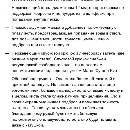
Нержавеющий ствол диаметром 12 мм, он практически не
подвержен коррозии и не нуждается в шлифовке при
попадании внутрь песка.
Пневмовакуумная манжета добавляет положительную
плавучесть, предотвращающая попадание воды в ствол,
для повышения мощности, точности, уменьшению
подброса при вылете гарпуна.
Нержавеющий спусковой крючок и линесбрасыватель (две
разные марки стали). Спусковой крючок снабжён
регулировкой свободного хода – по аналогии с
пневматическим подводным ружьём Mares Cyrano Evo
Обновлённая рукоять. Она стала более обтекаемой и
приятной на ощупь. Но самое главное она стала еще
эргономичней, большой палец сместился выше к стволу и,
в целом, кисть стала ближе к линии прицеливания. Это в
свою очередь уменьшает подброс и повышает точность
выстрела. Также рукоять значительно облегчена,
благодаря чему ружьё будет иметь большую
положительную плавучесть, то есть оно будет плавать
даже с катушкой.