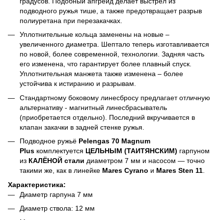
градусов. Подобный апгрейд делает выстрел из
подводного ружья тише, а также предотвращает разрыв
полиуретана при перезакачках.
Уплотнительные кольца заменены на новые –
увеличенного диаметра. Шептало теперь изготавливается
по новой, более современной, технологии. Задняя часть
его изменена, что гарантирует более плавный спуск.
Уплотнительная манжета также изменена – более
устойчива к истиранию и разрывам.
Стандартному боковому линесбросу предлагает отличную
альтернативу - магнитный линесбрасыватель
(приобретается отдельно). Последний вкручивается в
клапан закачки в задней стенке ружья.
Подводное ружьё
Pelengas 70 Magnum
Plus
комплектуется
ЦЕЛЬНЫМ (
ТАИТЯНСКИМ)
гарпуном
из
КАЛЁНОЙ стали
диаметром 7 мм и насосом ― точно
такими же, как в линейке
Mares Cyrano
и
Mares Sten 11
.
Характеристика:
Диаметр гарпуна 7 мм
Диаметр ствола: 12 мм