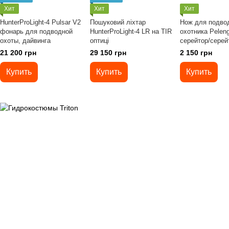
Хит
Хит
Хит
HunterProLight-4 Pulsar V2
Пошуковий ліхтар
Нож для подво
фонарь для подводной
HunterProLight-4 LR на TIR
охотника Pelen
охоты, дайвинга
оптиці
серейтор/серей
21 200 грн
29 150 грн
2 150 грн
Купить
Купить
Купить