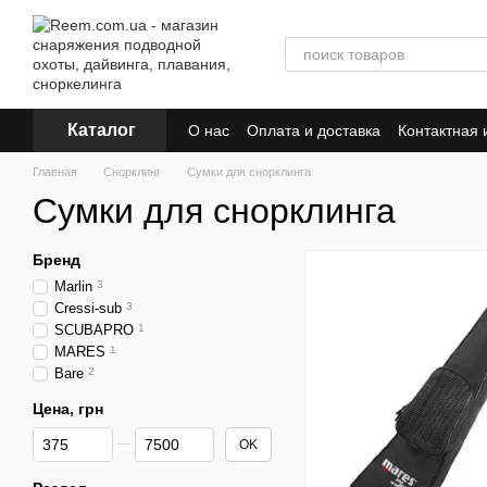
Перейти к основному контенту
Каталог
О нас
Оплата и доставка
Контактная
Главная
Снорклинг
Сумки для снорклинга
Сумки для снорклинга
Бренд
Marlin
3
Cressi-sub
3
SCUBAPRO
1
MARES
1
Bare
2
Цена, грн
От Цена, грн
До Цена, грн
OK