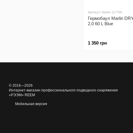
Артикул: Marlin-117790
Гермобаул Marlin DR
2.0 60 L Blue
1 350 грн
© 2016—2026
Интернет-магазин профессионального подводного снаряжения
«РЭЭМ» REEM
Мобильная версия