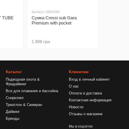
Артикул: UB931081
Y TUBE
Сумка Cressi sub Gara
Premium with pocket
1 908 грн
Каталог
Клиентам
Подводная охота &
Вход в личный кабинет
Фридайвинг
О нас
Все для плавания и бассейна
Оплата и доставка
Снорклинг
Контактная информация
Триатлон & Свимран
Новости
Дайвинг
Отзывы о магазине
Бренды
Мы в соцсетях