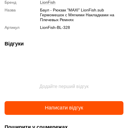
Бренд
LionFish
Назва
Баул - Рюкзак "MAXI" LionFish.sub
Гермомешок с Мягкими Накладками на
Плечевых Ремнях
Артикул
LionFish-BL-328
Відгуки
Додайте перший відгук
Написати відгук
Поширити у соцмережах