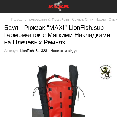
Підводне полювання & Фрідайвінг
Сумки, Сітки, Чохли
Сумк
Баул - Рюкзак "MAXI" LionFish.sub
Гермомешок с Мягкими Накладками
на Плечевых Ремнях
Артикул:
LionFish-BL-328
Написати відгук