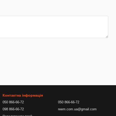
Контактна інформація
050 866-66-72
050 866-66-72
098 866-66-72
reem.com.ua@gmail.com