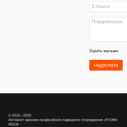
Оцініть магазин
Надіслати
© 2016—2026
Интернет-магазин професійного підводного спорядження «РЭЭМ»
REEM