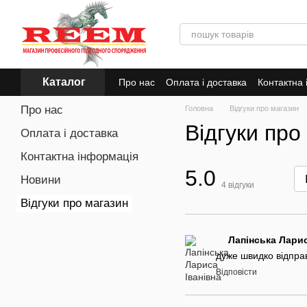
Перейти до основного контенту
Каталог
Про нас
Оплата і доставка
Контактна
Про нас
Головна
Відгуки про магазин
Відгуки про
Оплата і доставка
Контактна інформація
5.0
Новини
4
відгуки
Відгуки про магазин
Лапінська Лари
дуже швидко відправ
Відповісти