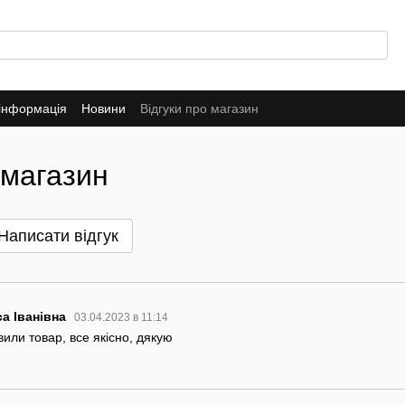
 інформація
Новини
Відгуки про магазин
 магазин
Написати відгук
са Іванівна
03.04.2023 в 11:14
или товар, все якісно, дякую