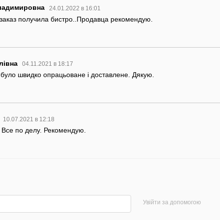
ладимировна
24.01.2022 в 16:01
заказ получила бистро..Продавца рекомендую.
лівна
04.11.2021 в 18:17
було швидко опрацьоване і доставлене. Дякую.
10.07.2021 в 12:18
Все по делу. Рекомендую.
Увійти за допомогою