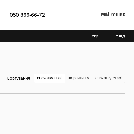
050 866-66-72
Мій кошик
Вхід
Укр
спочатку нові
по рейтингу
спочатку старі
Сортування: