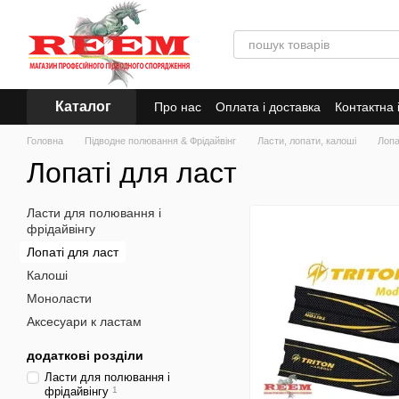
Перейти до основного контенту
Каталог
Про нас
Оплата і доставка
Контактна
Головна
Підводне полювання & Фрідайвінг
Ласти, лопати, калоші
Лопа
Лопаті для ласт
Ласти для полювання і
фрідайвінгу
Лопаті для ласт
Калоші
Моноласти
Аксесуари к ластам
додаткові розділи
Ласти для полювання і
фрідайвінгу
1