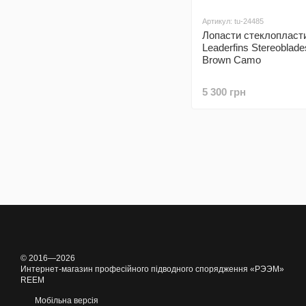
Артикул: tu-24485
Лопасти стеклопласт
Leaderfins Stereoblad
Brown Camo
5 300 грн
© 2016—2026
Интернет-магазин професійного підводного спорядження «РЭЭМ»
REEM
Мобільна версія