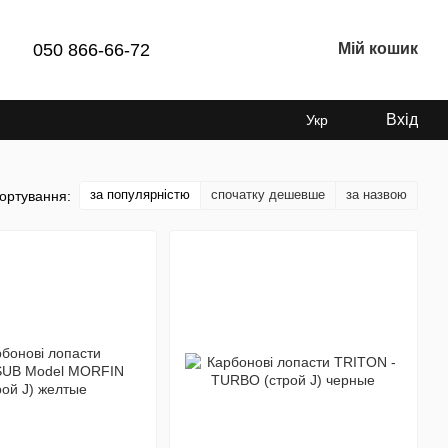
050 866-66-72
Мій кошик
Вхід
Укр
за популярністю
спочатку дешевше
за назвою
ортування: