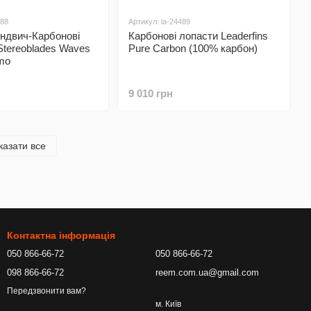
488
Артикул: la-24489
ндвич-Карбонові
Карбонові лопасти Leaderfins
 Stereoblades Waves
Pure Carbon (100% карбон)
mo
9 010 грн
казати все
Контактна інформація
050 866-66-72
050 866-66-72
098 866-66-72
reem.com.ua@gmail.com
Передзвонити вам?
м. Київ