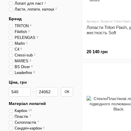
Лопаті для ласт
1
Ласти, лопати, калоші
2
Бренд
Артикул: Лопасти Triton Flash 
TRITON
4
Лопасти Triton Flash, 
Filefish
2
жесткость Soft
PELENGAS
3
Marlin
1
C4
6
20 140 грн
Cressi-sub
1
MARES
5
BS Diver
4
Leaderfins
8
Ціна, грн
Від Ціна, грн
До Ціна, грн
ОК
Матеріал лопатей
Карбон
10
Пластік
7
Склопластік
7
Сендвіч-карбон
4