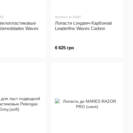
482
Артикул: la-24487
теклопластиковые
Лопасти сэндвич-Карбонові
 Stereoblades Waves
Leaderfins Waves Carbon
6 625 грн