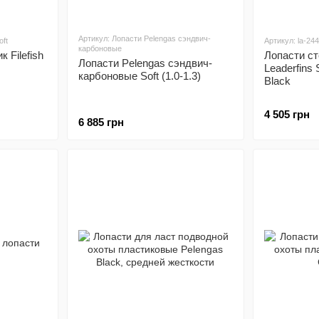
Артикул: Лопасти Pelengas сэндвич-
oft
Артикул: la-24
карбоновые
 Filefish
Лопасти с
Лопасти Pelengas сэндвич-
Leaderfins
карбоновые Soft (1.0-1.3)
Black
4 505 грн
6 885 грн