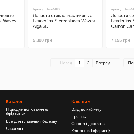
Артикул: la-24486
Артикул: la-24
иковые
Лопасти стеклопластиковые
Лопасти сэ
es Waves
Leaderfins Stereoblades Waves
Leaderfins
Alga 3D
Carbon Ca
5 300 грн
7 155 грн
Назад
1
2
Вперед
По
Каталог
Клієнтам
Підводне полювання &
Вхід до кабінету
Фрідайвінг
Про нас
Все для плавання і басейну
Оплата і доставка
Снорклінг
Контактна інформація