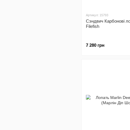
Артикул: 15793
Сэндвич Карбонові л
Filefish
7 280 грн