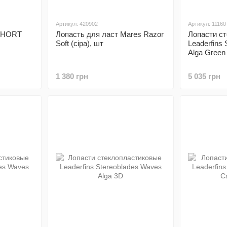
Артикул: 420902
Артикул: 11160
 SHORT
Лопасть для ласт Mares Razor
Лопасти с
Soft (сіра), шт
Leaderfins
Alga Green
1 380 грн
5 035 грн