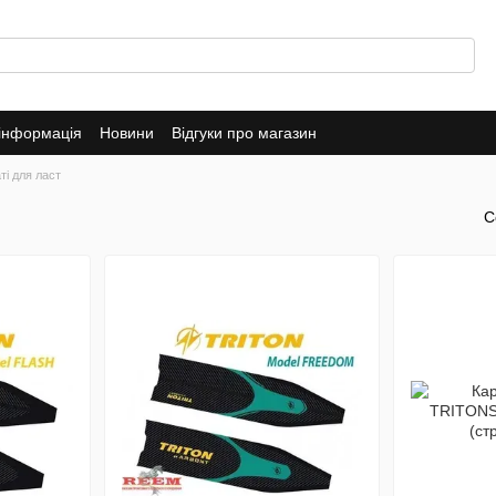
 інформація
Новини
Відгуки про магазин
ті для ласт
С