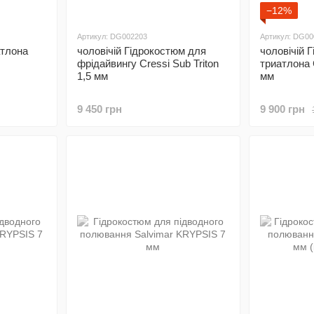
−12%
Артикул: DG002203
Артикул: DG00
атлона
чоловічій Гідрокостюм для
чоловічій 
фрідайвингу Cressi Sub Triton
триатлона 
1,5 мм
мм
9 450 грн
9 900 грн