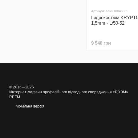
Артикул: salvi 100460C
Гидрокостюм KRYPT
1,5mm - L/50-52
9 540 грн
© 2016—2026
Интернет-магазин професійного підводного спорядження «РЭЭМ»
REEM
Мобільна версія