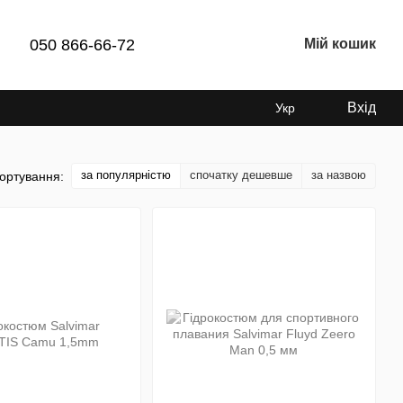
050 866-66-72
Мій кошик
Вхід
Укр
за популярністю
спочатку дешевше
за назвою
ортування: