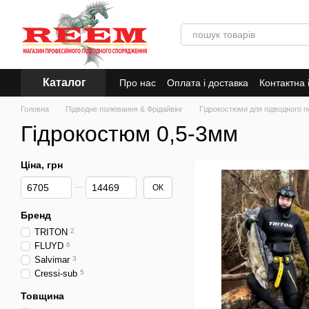
Перейти до основного контенту
Каталог
Про нас
Оплата і доставка
Контактна
Головна
Підводне полювання & Фрідайвінг
Гідрокостюми для підводного 
Гідрокостюм 0,5-3мм
Ціна, грн
Від Ціна, грн
До Ціна, грн
ОК
Бренд
TRITON
2
FLUYD
6
Salvimar
3
Cressi-sub
5
Товщина