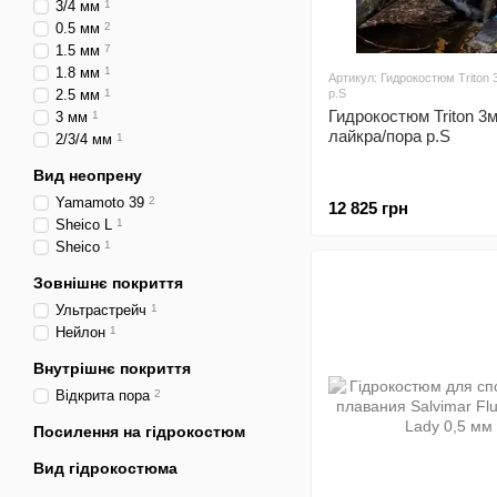
3/4 мм
1
0.5 мм
2
1.5 мм
7
1.8 мм
1
Артикул: Гидрокостюм Triton
2.5 мм
1
р.S
Гидрокостюм Triton 3
3 мм
1
лайкра/пора р.S
2/3/4 мм
1
Вид неопрену
Yamamoto 39
2
12 825 грн
Sheico L
1
Sheico
1
Зовнішнє покриття
Ультрастрейч
1
Нейлон
1
Внутрішнє покриття
Відкрита пора
2
Посилення на гідрокостюм
Вид гідрокостюма