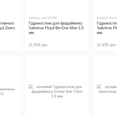
Артикул: salvi 000008
Артикул: salvi
тивного
Гідрокостюм для фрідайвингу
Гідрокост
yd Zeero
Salvimar Fluyd Be-One Man 1,5
Salvimar F
мм
мм
11 978 грн
11 978 грн