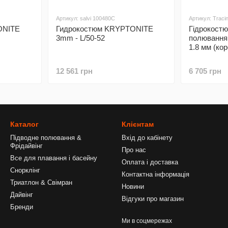
Артикул: salvi 100480C
Артикул: Tracin
ONITE
Гидрокостюм KRYPTONITE
Гідрокостю
3mm - L/50-52
полювання 
1.8 мм (кор
12 561 грн
6 705 грн
Каталог
Клієнтам
Підводне полювання &
Вхід до кабінету
Фрідайвінг
Про нас
Все для плавання і басейну
Оплата і доставка
Снорклінг
Контактна інформація
Триатлон & Свімран
Новини
Дайвінг
Відгуки про магазин
Бренди
Ми в соцмережах