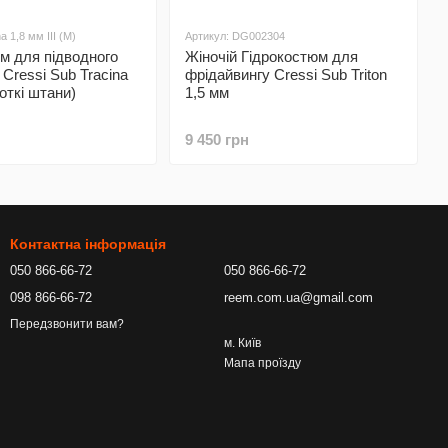
a 1,8 мм III (M)
Артикул: DG002304
м для підводного
Жіночій Гідрокостюм для
Cressi Sub Tracina
фрідайвингу Cressi Sub Triton
откі штани)
1,5 мм
9 450 грн
Контактна інформація
050 866-66-72
050 866-66-72
098 866-66-72
reem.com.ua@gmail.com
Передзвонити вам?
м. Київ
Мапа проїзду