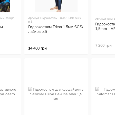
 3мм лайкра
Артикул: Гидрокостюм Triton 1.5мм SCS
Артикул: salvi
р.S
Гидрокост
мм
Гидрокостюм Triton 1.5мм SCS/
1,5mm - M/
лайкра р.S
7 200 грн
14 400 грн