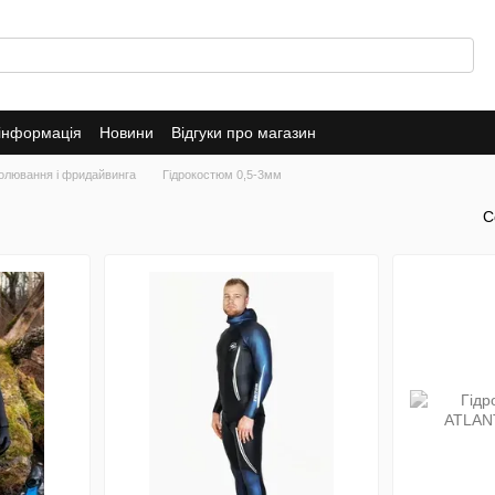
 інформація
Новини
Відгуки про магазин
полювання і фридайвинга
Гідрокостюм 0,5-3мм
С