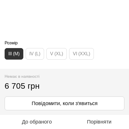
Розмір
III (M)
IV (L)
V (XL)
VI (XXL)
Немає в наявності
6 705 грн
Повідомити, коли з'явиться
До обраного
Порівняти