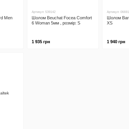
Артикул: 539142
Артикул: 0669
rd Men
Шолом Beuchat Focea Comfort
Шолом Bare
6 Woman 5мм , розмір: S
XS
1 935 грн
1 940 грн