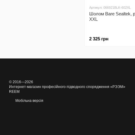
Артикул: 066921BLK-602XL
Шолом Bare Sealtek, р
XXL
2 325 грн
© 2016—2026
Интернет-магазин професійного підводного спорядження «РЭЭМ»
REEM
Мобільна версія