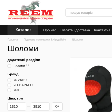
Перейти до основного контенту
Каталог
Про нас
Оплата і доставка
Контактна
Головна
Підводне полювання & Фрідайвінг
Шоломи
Шоломи
додаткові розділи
Шоломи
13
Бренд
Beuchat
3
SCUBAPRO
3
Bare
7
Ціна, грн
Від Ціна, грн
До Ціна, грн
ОК