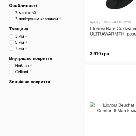
Особливості
З манішкой
1
З повітряним клапаном
4
Артикул: 066924BLK-602XL
Шолом Bare Coldwate
Товщина
ULTRAWARMTH, розмі
3 мм
1
5 мм
3
7 мм
1
3 910 грн
Внутрішнє покриття
Нейлон
4
Celliant
2
Зовнішнє покриття