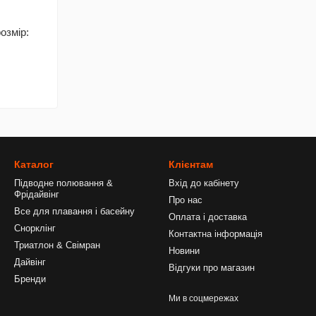
озмір:
Каталог
Клієнтам
Підводне полювання &
Вхід до кабінету
Фрідайвінг
Про нас
Все для плавання і басейну
Оплата і доставка
Снорклінг
Контактна інформація
Триатлон & Свімран
Новини
Дайвінг
Відгуки про магазин
Бренди
Ми в соцмережах