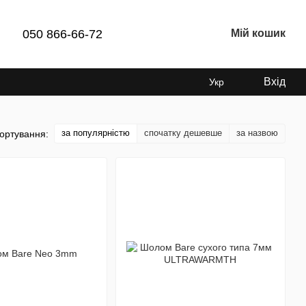
050 866-66-72
Мій кошик
Вхід
Укр
за популярністю
спочатку дешевше
за назвою
ортування: