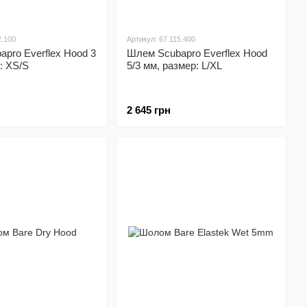
2.100
Артикул: 67.115.400
pro Everflex Hood 3
Шлем Scubapro Everflex Hood
: XS/S
5/3 мм, размер: L/XL
2 645 грн