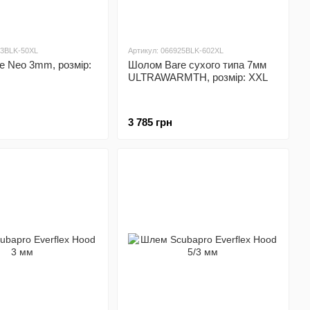
13BLK-50XL
Артикул: 066925BLK-602XL
e Neo 3mm, розмір:
Шолом Bare сухого типа 7мм
ULTRAWARMTH, розмір: XXL
3 785 грн