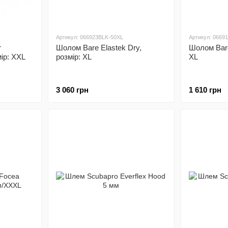
Артикул: 066923BLK-50XL
Артикул: 0669
r
Шолом Bare Elastek Dry,
Шолом Bar
р: XXL
розмір: XL
XL
3 060 грн
1 610 грн