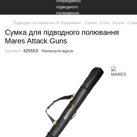
Підводне полювання & Фрідайвінг
Сумки, Сітки, Чохли
Сумк
Сумка для підводного полювання
Mares Attack Guns
Артикул:
425553
Написати відгук