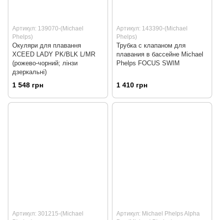
Артикул: 139070-(Michael
Артикул: 143390-(Michael
Phelps)
Phelps)
Окуляри для плавання
Трубка с клапаном для
XCEED LADY PK/BLK L/MR
плавания в бассейне Michael
(рожево-чорний; лінзи
Phelps FOCUS SWIM
дзеркальні)
1 548 грн
1 410 грн
Артикул: 301215-(Michael
Артикул: Michael Phelps Alpha