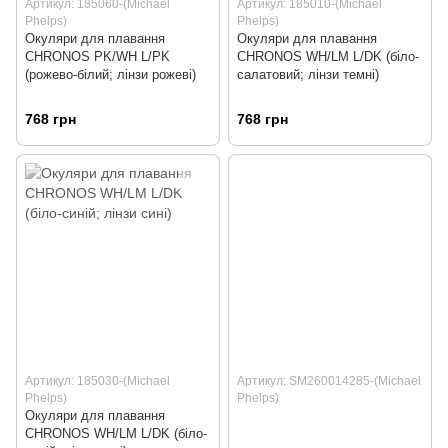
Артикул: 185060-(Michael
Артикул: 185010-(Michael
Phelps)
Phelps)
Окуляри для плавання
Окуляри для плавання
CHRONOS PK/WH L/PK
CHRONOS WH/LM L/DK (біло-
(рожево-білий; лінзи рожеві)
салатовий; лінзи темні)
768 грн
768 грн
Артикул: 185030-(Michael
Артикул: SM260014285-(Michael
Phelps)
Phelps)
Окуляри для плавання
CHRONOS WH/LM L/DK (біло-