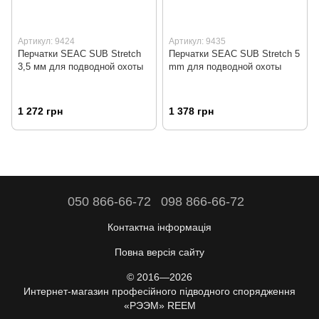
Артикул: 9424
Артикул: 9435
Перчатки SEAC SUB Stretch
Перчатки SEAC SUB Stretch 5
3,5 мм для подводной охоты
mm для подводной охоты
1 272 грн
1 378 грн
050 866-66-72
098 866-66-72
Контактна інформація
Повна версія сайту
© 2016—2026
Интернет-магазин професійного підводного спорядження
«РЭЭМ» REEM