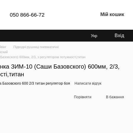
050 866-66-72
Мій кошик
Вхід
Укр
вінг
Підводні рушниці пневматичні
вский
азовского) 600мм, 2/3, з регулятором потужності,титан
нка ЗИМ-10 (Саши Базовского) 600мм, 2/3,
сті,титан
а Базовского 600 2/3 титан регулятор боя
Написати відгук
Порівняти
В бажання