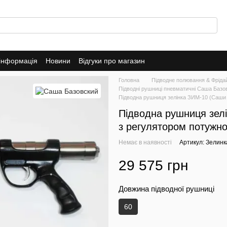
 інформація
Новини
Відгуки про магазин
Головна
Підводне полювання & Фрідай
Підводні рушниці пневматичні Саша Базо
Підводна рушниця зелінка ЗИМ-10 (Саши Б
Підводна рушниця зелі
з регулятором потужно
Немає в наявності
Артикул: Зелинк
29 575 грн
Довжина підводної рушниці
60