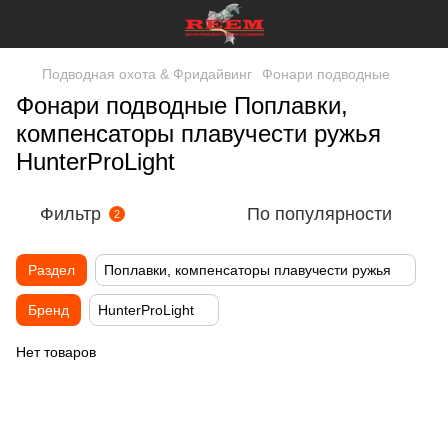
Подводная охота & Фридайвинг
Фонари подводные
Фонари подводные Поплавки,
компенсаторы плавучести ружья
HunterProLight
Фильтр
По популярности
2
Раздел
Поплавки, компенсаторы плавучести ружья
Бренд
HunterProLight
Нет товаров