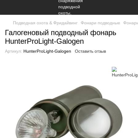
Подводная охота & Фридайвинг
Фонари подводные
Фонари
Галогеновый подводный фонарь
HunterProLight-Galogen
Артикул:
HunterProLight-Galogen
Оставить отзыв