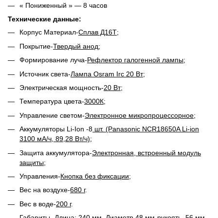
« Пониженный » ― 8 часов
Технические данные:
Корпус Материал-
Сплав Д16Т
;
Покрытие-
Твердый анод
;
Формирование луча-
Рефлектор галогенной лампы
;
Источник света-
Лампа Osram Irc 20 Вт
;
Электрическая мощность-
20 Вт
;
Температура цвета-
3000К
;
Управление светом-
Электронное микропроцессорное
;
Аккумуляторы Li-Ion -8
шт. (Panasonic NCR18650A Li-ion
3100 мA/ч, 89,28 Вт/ч)
;
Защита аккумулятора-
Электронная, встроенный модуль
защиты
;
Управления-
Кнопка без фиксации
;
Вес на воздухе-
680 г
.
Вес в воде-
200 г
.
Габариты -
Длина: 240 мм, Диаметр 48 мм-рукоять, 56 мм-