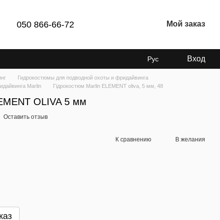
050 866-66-72
Мой заказ
Вход
Рус
инг
Гидрокостюмы для подводной охоты и фридайвинга
дайвинга Marlin
Гідрокостюм Marlin ELEMENT oliva, 5 мм, 48
LEMENT OLIVA 5 мм
Оставить отзыв
К сравнению
В желания
каз