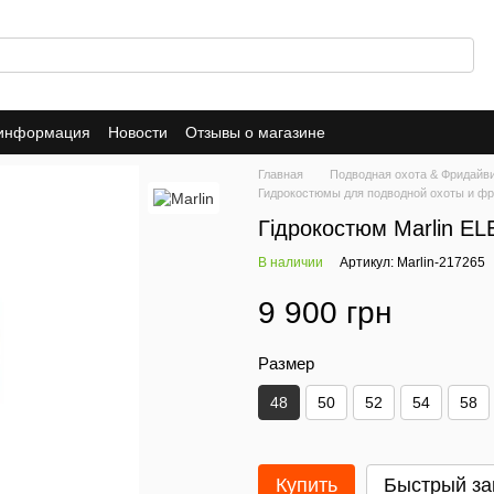
 информация
Новости
Отзывы о магазине
Главная
Подводная охота & Фридайв
Гидрокостюмы для подводной охоты и фри
Гідрокостюм Marlin E
В наличии
Артикул: Marlin-217265
9 900 грн
Размер
48
50
52
54
58
Купить
Быстрый за