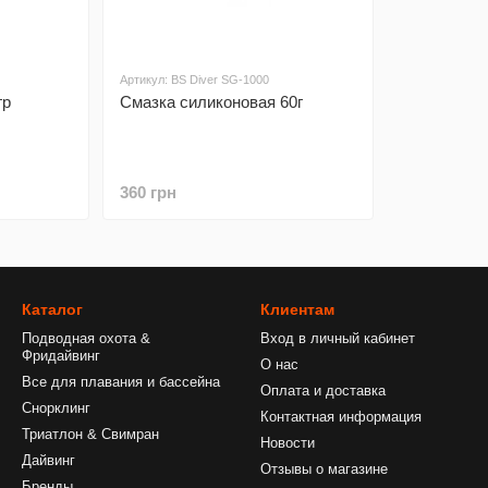
Артикул: BS Diver SG-1000
гр
Смазка силиконовая 60г
360 грн
Каталог
Клиентам
Подводная охота &
Вход в личный кабинет
Фридайвинг
О нас
Все для плавания и бассейна
Оплата и доставка
Снорклинг
Контактная информация
Триатлон & Свимран
Новости
Дайвинг
Отзывы о магазине
Бренды