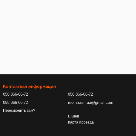
Контактная информация
050 866-66-72
050 866-66-72
098 866-66-72
reem.com.ua@gmail.com
Перезвонить вам?
г. Киев
Карта проезда