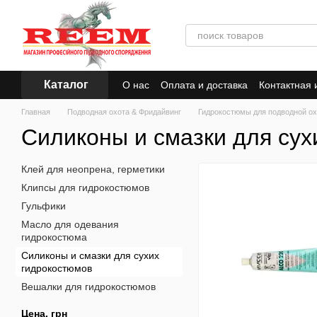
Перейти к основному контенту
Каталог
О нас
Оплата и доставка
Контактная
Главная
Подводная охота & Фридайвинг
Гидрокостюмы для подводной ох
Силиконы и смазки для сух
Клей для неопрена, герметики
Клипсы для гидрокостюмов
Гульфики
Масло для одевания
гидрокостюма
Силиконы и смазки для сухих
гидрокостюмов
Вешалки для гидрокостюмов
Цена, грн