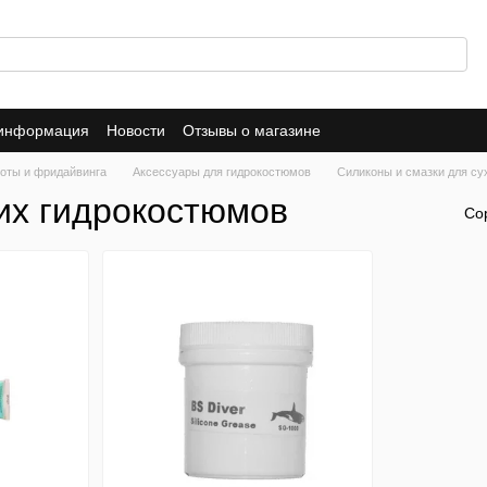
 информация
Новости
Отзывы о магазине
оты и фридайвинга
Аксессуары для гидрокостюмов
Силиконы и смазки для су
их гидрокостюмов
Со