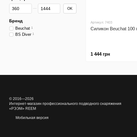
От Цена, грн
До Цена, грн
OK
Бренд
Артикул: 7403
Beuchat
1
Силикон Beuchat 100 
BS Diver
1
1 444 грн
© 2016—2026
Интернет-магазин профессионального подводного снаряжения
«РЭЭМ» REEM
Мобильная версия